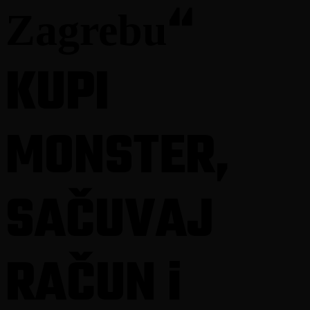
“
dostupnim na teritoriji Republike Srpske, i navesti broj i
Zagrebu
datum Rješenja Republičke Uprave za igre na sreću
Republike Srpske, kojim je data saglasnost na ova
Pravila.
KUPI
2.5. Organizator i Coca-Cola HBC B-H d.o.o. Sarajevo
će obezbjediti sve preduslove tokom trajanja ove
nagradne igre, kojima će u najvećoj mogućoj mjeri
MONSTER,
omogućiti obavezno izvlačenje dobitnika svih nagrada i
podjelu cjelokupnog nagradnog fonda.
2.6. Organizator će nagradnu igru provesti pod
uslovima, koji su u skladu i sa drugim zakonskim i
SAČUVAJ
podzakonskim propisima i opštim moralnim načelima.
2.7.Za vrijeme trajanja nagradne igre, pravila su
dostupna i na web stranici
www.monsterenergypromotion.ba
RAČUN i
USLOVI UČESTVOVANJA U
NAGRADNOJ IGRI
3.1. Pravo učešća u nagradnoj igri imaju sva fizička lica