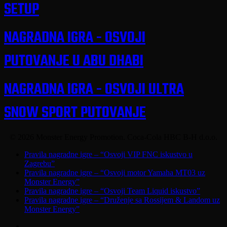
SETUP
osiguravajućih kuća, po vlastitom izboru.
6.4. Dobitnik je dužan samostalno osigurati sve
NAGRADNA IGRA - OSVOJI
preduslove potrebne za nesmetano korištenje nagrade a
koji zavise od ličnog statusa Dobitnika
PUTOVANJE U ABU DHABI
( npr. eventualno potrebne vize, putno-zdravstveno
osiguranje, odsustvo sa posla i dr.).
NAGRADNA IGRA - OSVOJI ULTRA
NAČIN OBAVJEŠTAVANJA I
SNOW SPORT PUTOVANJE
OBJAVLJIVANJA DOBITNIKA
© 2026 Monster Energy Promotion. Coca-Cola HBC B-H d.o.o.
7.1. Coca-Cola HBC B-H d.o.o. Sarajevo i
Close
Pravila nagradne igre – “Osvoji VIP FNC iskustvo u
Organizator, su dužni najkasnije u roku od 8 dana od
Menu
Zagrebu”
dana izvlačenja, obavijestiti dobitnika o osvojenoj
Pravila nagradne igre – “Osvoji motor Yamaha MT03 uz
nagradi.
Monster Energy”
7.2. Rezultati nagradne igre i ime dobitnika nagrade i
Pravila nagradne igre – “Osvoji Team Liquid iskustvo”
alternalitvnog dobitnika će biti objavljeno u roku od 7
Pravila nagradne igre – “Druženje sa Rossijem & Landom uz
dana od nagradnog izvlačenja na web stranici:
Monster Energy”
https://monsterenergypromotion.ba
twitter