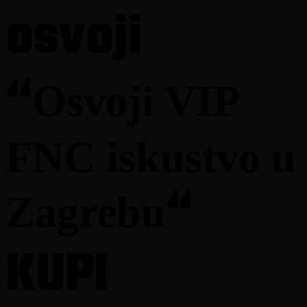
s prebivalištem na teritoriji Republike Srpske starija od
osvoji
18 (osamnaest) godina koja u periodu trajanja nagradne
igre kupe jedan ili više proizvoda iz člana 3. ovih pravila
na maloprodajnim mjestima Partnera Tropic
maloprodaja d.o.o(Moj market) na teritoriji Republike
Srpske, i koji za obavljenu kupovinu posjeduju
“
originalni fiskalni račun u papirnoj formi kao dokaz
Osvoji VIP
sticanja prava na učešće, te se uspješno registruju na
korporativnu internet stranicu, kako je to opisano u
nastavku ovih Pravila.
3.2. Nakon obavljene kupovine proizvoda koji su
FNC iskustvo u
predmet nagradne igre, Učesnik se registruje putem
korporativne internet stranice:
www.monsterenergypromotion.ba
.
“
Zagrebu
3.3. Prilikom registracije učesnik je dužan unijeti
sljedeće lične podatke:
Ime i prezime,
KUPI
Mjesto i adresa prebivališta,
Godina rođenja,
Adresa elektronske pošte (e-mail),
Broj telefona i
fiskalnog računa kao potvrdu kupovine.