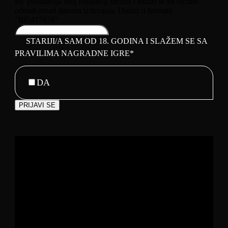
BF predstavlja broj fiskalnog računa i nalazi se na računu
odmah iznad datuma izdavanja. Dolazi u formatu
"BF:417676"
STARIJI/A SAM OD 18. GODINA I SLAŽEM SE SA
PRAVILIMA NAGRADNE IGRE
*
DA
PRIJAVI SE
Contact
Email
*
IZMIJENA I DOPUNA Pravila
nagradne igre
odobrenih od strane RUIS, broj rješenja
06/4-463-1662-1/26,
“Osvoji FNC iskustvo uz Monster Energy 2026”
OSNOVNE INFORMACIJE O ORGANIZATORU
NAGRADNE IGRE