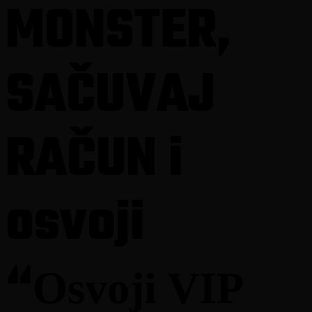
MONSTER,
3.4. Po ispravnom unosu učesnik će primiti povratnu
elektronsku poštu (e-mail) kojom je obaviješten da je
njegova registracija zaprimljena i da uredno učestvuje u
nagradnoj igri sljedećeg sadržaja:
SAČUVAJ
„Tvoj kod je registrovan. Prati
monsterenergypromotion.ba
za informacije o
Dobitniku.“
Ukoliko je učesnik unio pogrešan, iskorišten ili
neispravan fiskalni račun, primiće povratni mail u
RAČUN i
kojem se obavještava da nije uspješno registrovan
za učešće u nagradnoj igri, sljedećeg sadržaja:
„Tvoj kod nažalost nije važeći, unesi ispravan
kod sa fiskalnog računa za prijavu”
osvoji
3.5. Uspješnom registracijom učesnik je ispunio sve
preduslove učešća u izvlačenju nagrade, koja se izvlači
po okončanju perioda trajanja nagradne igre.
“
3.6. Svi zaprimljeni brojevi fiskalnih računa nalazit će se
Osvoji VIP
pod kontrolom Coca-Cola HBC B-H d.o.o. Sarajevo i
biće odbijeni ako nisu nabavljeni kroz legitimne,
dozvoljene prodajne kanale. Svi brojevi koji su