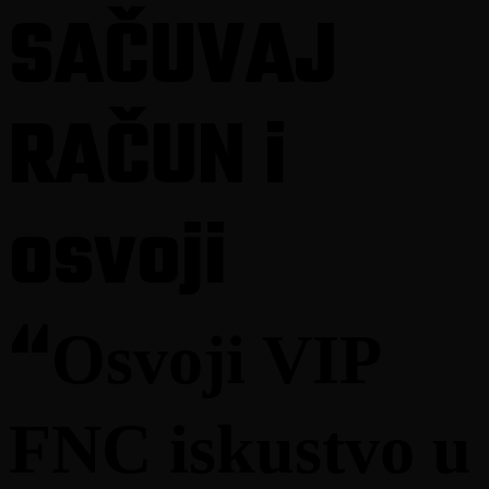
odvijati će se u skladu s ovim Pravilima i završiće se
SAČUVAJ
zaključno sa 31.08.2026. godine.
2.2. Svrha organizovanja nagradne igre je promocija
Coca Cola proizvoda iz kategorije energetskih
bezalkoholnih pića i to: Monster Original, Monster
RAČUN i
Ultra White, Monster Juiced Mango Loco, Monster The
Doctor, Monster Juiced Rio Punch, Monster Full
Throttle, Monster Ultra Strawberry, Monster Juiced
Aussie Lemonade, Monster Ultra Blue, Monster Lando
Norris Edition, Monster Juiced Bad Apple, Monster
osvoji
Rossi Zero, Monster Ultra Ruby koje na tržište stavlja
Coca-Cola HBC B-H d.o.o. Sarajevo.
“
2.3. Nagradna igra organizuje se i provodi u prodajnim
mjestima pravnog lica Tropic maloprdaja d.o.o. (Moj
Osvoji VIP
Market) Banja Luka, sa sjedištem u Ivana Gorana
Kovačića (dalje u tekstu: Partner), na cjelokupnom
području Republike Srpske.
FNC iskustvo u
2.4. Organizator će prije početka nagradne igre, objaviti
Pravila nagradne igre u jednim dnevnim novinama