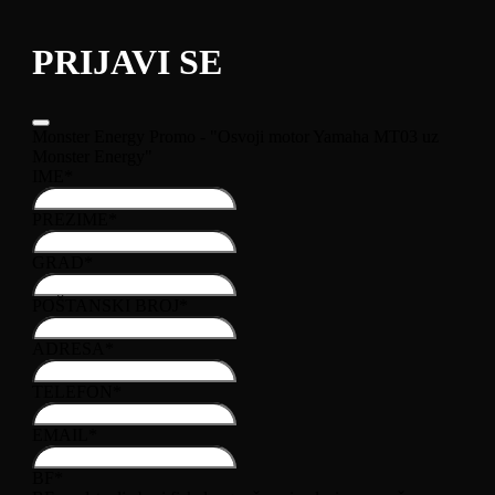
PRIJAVI SE
Monster Energy Promo - "Osvoji motor Yamaha MT03 uz
Monster Energy"
IME
*
PREZIME
*
GRAD
*
POŠTANSKI BROJ
*
ADRESA
*
TELEFON
*
EMAIL
*
BF
*