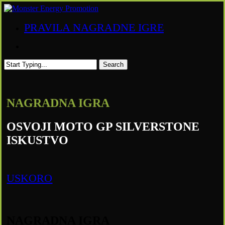
Skip
to
Menu
PRAVILA NAGRADNE IGRE
main
content
Menu
Search
Close
Search
NAGRADNA IGRA
OSVOJI MOTO GP SILVERSTONE
ISKUSTVO
USKORO
NAGRADNA IGRA