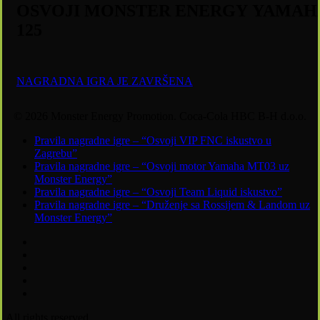
OSVOJI MONSTER ENERGY YAMAHA
125
NAGRADNA IGRA JE ZAVRŠENA
© 2026 Monster Energy Promotion. Coca-Cola HBC B-H d.o.o.
Close
Pravila nagradne igre – “Osvoji VIP FNC iskustvo u
Menu
Zagrebu”
Pravila nagradne igre – “Osvoji motor Yamaha MT03 uz
Monster Energy”
Pravila nagradne igre – “Osvoji Team Liquid iskustvo”
Pravila nagradne igre – “Druženje sa Rossijem & Landom uz
Monster Energy”
twitter
facebook
youtube
instagram
email
All rights reserved.