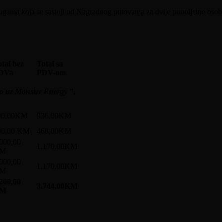
slugama koja se sastoji od Nagradnog putovanja za dvije punoljetne os
tal bez
Total sa
DVa
PDV-om
o uz Monster Energy ”
,
00,00KM
936,00KM
00,00 KM
468,00KM
000,00
1.170,00KM
M
000,00
1.170,00KM
M
200,00
3.744,00KM
M