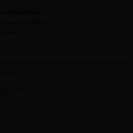
dom slučajnog odabira
.o. Sarajevo na adresi:
30 sati.
i člana), koja će nadgledati regularnost javnog izvlačenja dobitnika.
adržavati:
epublike Srpske,
ljena,