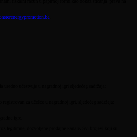
inalni fiskalni račun u papirnoj formi kao dokaz sticanja prava na
sterenergypromotion.ba
.
da uredno učestvuje u nagradnoj igri sljedećeg sadržaja:
o registrovan za učešće u nagradnoj igri, sljedećeg sadržaja:
gradne igre.
oz legitimne, dozvoljene prodajne kanale. Svi brojevi koji su