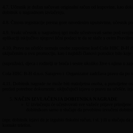
4.7. Učesnik je dužan sačuvati originalni račun od kupovine, kao dok
dobitnik u nagradnom izvlačenju.
4.8. Činom registracije prema gore navedenim uputstvima, učesnik potvr
4.9. Svaki učesnik u nagradnoj igri može učestvovati samo pod svoji
aplikaciji isključivo njegovi lični podaci te da se slaže s ovim Pravilim
4.10. Pravo na učešće nemaju osobe zaposlene kod Cola HBC B-H d.o.o
uključenim u ovu promociju, kao i najbliži članovi porodice bilo koj
(supružnici, djeca i roditelji te braća i sestre ukoliko žive s njima u 
Cola HBC B-H d.o.o. Sarajevo i Organizator zadržava pravo da po vla
4.11. Dobitnik nagrade ne može biti maloljetna osoba, a punoljetne o
predati potrebne dokumente, uključujući izjavu o pravu na učešće, izj
NAČIN IZVLAČENJA DOBITNIKA NAGRADE
U izvlačenju će učestvovati sve važeće prijave primljene u
dobitnikom samo u slučaju da prvobitno izvučeni dobitni
(npr. dobitnik izjavi da je izgubio fiskalni račun, i sl. ) ili u slučaj
kontakt telefon.