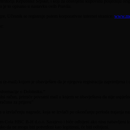
eritoriji Republike Srpske, i koji za obavljenu kupovinu posjeduju orig
ko je to opisano u nastavku ovih Pravila.
e, Učesnik se registruje putem korporativne internet stranice:
www.mon
e:
(e-mail) kojom je obaviješten da je njegova registracija zaprimljena i 
nformacije o Dobitniku.“
alni račun, primiće povratni mail u kojem se obavještava da nije uspješn
 računa za prijavu”
 u izvlačenju nagrade, koja se izvlači po okončanju perioda trajanja na
olom Cola HBC B-H d.o.o. Sarajevo i biće odbijeni ako nisu nabavljeni kr
tako da ne mogu biti potvrđeni kao legitimni, će biti odbijeni.