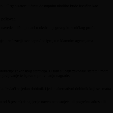
evo i Organizatoru učiniti dostupnim ukoliko bude izvučen kao
 poštovati.
navedeni lični podaci u okviru njegovog korisničkog profila u
e u realizaciji ove nagradne igre, u reklamnim agencijama
obrenje zakonskog staratelja. U tom slučaju zakonski staratelj mora
javljivanje te izjavu o prihvatanju nagrade.
. Izvlači se jedan dobitnik i jedan alternativni dobitnik koji se smatra
oku od 8 (osam) dana, jer je naveo nepostojeću ili pogrešnu adresu ili