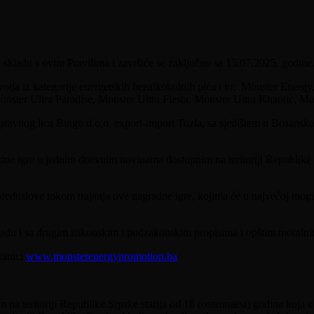
u skladu s ovim Pravilima i završiće se zaključno sa 15.07.2025. godine
voda iz kategorije energetskih bezalkoholnih pića i to: Monster Energ
ter Ultra Paradise, Monster Ultra Fiesta, Monster Ultra Khaotic, Mons
pravnog lica Bingo d.o.o. export-import Tuzla, sa sjedištem u Bosanska 
radne igre u jednim dnevnim novinama dostupnim na teritoriji Republike
preduslove tokom trajanja ove nagradne igre, kojima će u najvećoj mogu
skladu i sa drugim zakonskim i podzakonskim propisima i opštim moraln
ranici
www.monsterenergypromotion.ba
em na teritoriji Republike Srpske starija od 18 (osamnaest) godina koja u