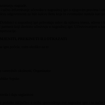
euzimanju nagrade.
 tačno informisanje učesnika u nagradnoj igri o njegovim pravima i 
u odgovornosti za bilo kakvu štetu koja bi eventualno nastala kao pos
itnici u nagradnoj igri prihvataju uslov da njihova imena, adrese i foto
 i partnera koji direktno učestvuju u nagradnoj igri. Učestvovanjem u 
ompenzacije.
JENITI, PREKINUTI ILI OTKAZATI
a igra počela, osim ukoliko za to
ja vanrednih okolnosti, Organizator
ublike Srpske.
avila i daju saglasnost
podatke isključivo u svrhu sprovođenja ove nagradne igre i na način ka