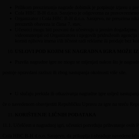
Prilikom preuzimanja nagrade dobitnik je potpisuje izjavu o pr
Cola HBC B-H d.o.o. Sarajevo je odgovorna za pravovremeno i
Organizator i Cola HBC B-H d.o.o. Sarajevo, ne preuzima nikakv
preuzetih obaveza iz člana 7. stav.
Učesnici mogu biti pozvani da učestvuju u javnim događajima. Dob
videomaterijal od Organizatora i njegovih pridruženih agencija
koristi njihova imena i/ili ličnost radi reklame ili prodaje bez k
USLOVI POD KOJIM SE NAGRADNA IGRA MOŽE IZM
Pravila nagradne igre ne mogu se mijenjati nakon što je nagradn
postoje opravdani razlozi ili zbog nastupanja okolnosti više sile.
U slučaju prekida ili otkazivanja nagradne igre usljed nastupan
će o navedenom obavijestiti Republičku Upravu za igre na sreću Rep
KORIŠTENJE LIČNIH PODATAKA
11.1. Učešćem u nagradnoj igri, učesnici potvrđuju prihvatanje ovih Pr
Cola HBC B-H d.o.o. Sarajevo, da prikuplja i obrađuje navedene lične 