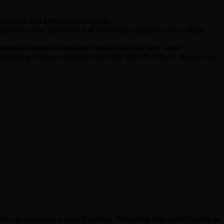
obavezama kod preuzimanja nagrada.
ljedica nakon preuzimanja ili korištenjem nagrade, osim u dijelu
grafije mogu biti korišteni i objavljivani kao foto, audio i
nagradnoj igri učesnici daju dozvolu Cola HBC B-H d.o.o. Sarajevo da
ko je to opisano u ovim Pravilima. Prikupljeni lični podaci koriste se