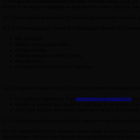
3. ovih pravila na maloprodajnim mjestima Partnera (Bingo d.o.o.) na t
učešće, te se uspješno registruju na korporativnu internet stranicu, ka
4.2. Nakon obavljene kupovine proizvoda koji su predmet nagradne igr
4.3. Prilikom registracije učesnik je dužan unijeti sljedeće lične podatk
Ime i prezime,
Mjesto i adresa prebivališta,
Godina rođenja,
Adresa elektronske pošte (e-mail),
Broj telefona i
fiskalnog računa kao potvrdu kupovine.
4.4. Po ispravnom unosu učesnik će primiti povratnu elektronsku poštu 
„Tvoj kod je registrovan. Prati
monsterenergypromotion.ba
za i
Ukoliko je učesnik unio pogrešan, iskorišten ili neispravan fisk
„Tvoj kod nažalost nije važeći, unesi ispravan kod sa fiskalnog
4.5. Uspješnom registracijom učesnik je ispunio sve preduslove učešća
4.6. Svi zaprimljeni brojevi fiskalnih računa nalazit će se pod kontr
reproducirani, duplirani, izmišljeni ili promijenjeni na bilo koji način 