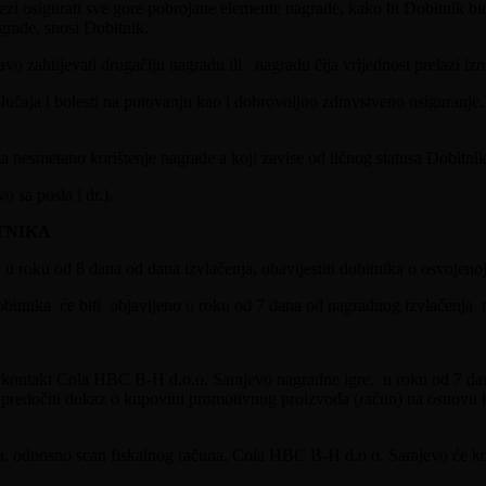
i osigurati sve gore pobrojane elemente nagrade, kako bi Dobitnik bio
grade, snosi Dobitnik.
vo zahtijevati drugačiju nagradu ili nagradu čija vrijednost prelazi i
lučaja i bolesti na putovanju kao i dobrovoljno zdravstveno osiguranje
a nesmetano korištenje nagrade a koji zavise od ličnog statusa Dobitni
 sa posla i dr.).
TNIKA
u roku od 8 dana od dana izvlačenja, obavijestiti dobitnika o osvojenoj
 dobitnika će biti objavljeno u roku od 7 dana od nagradnog izvlačenja 
a kontakt Cola HBC B-H d.o.o. Sarajevo nagradne igre, u roku od 7 dan
an predočiti dokaz o kupovini promotivnog proizvoda (račun) na osnovu k
 odnosno scan fiskalnog računa, Cola HBC B-H d.o.o. Sarajevo će konta