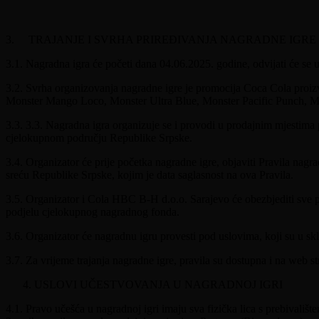
3. TRAJANJE I SVRHA PRIREĐIVANJA NAGRADNE IGRE
3.1. Nagradna igra će početi dana 04.06.2025. godine, odvijati će se 
3.2. Svrha organizovanja nagradne igre je promocija Coca Cola proiz
Monster Mango Loco, Monster Ultra Blue, Monster Pacific Punch, Mons
3.3. 3.3. Nagradna igra organizuje se i provodi u prodajnim mjestima 
cjelokupnom području Republike Srpske.
3.4. Organizator će prije početka nagradne igre, objaviti Pravila nag
sreću Republike Srpske, kojim je data saglasnost na ova Pravila.
3.5. Organizator i Cola HBC B-H d.o.o. Sarajevo će obezbjediti sve 
podjelu cjelokupnog nagradnog fonda.
3.6. Organizator će nagradnu igru provesti pod uslovima, koji su u 
3.7. Za vrijeme trajanja nagradne igre, pravila su dostupna i na web st
USLOVI UČESTVOVANJA U NAGRADNOJ IGRI
4.1. Pravo učešća u nagradnoj igri imaju sva fizička lica s prebivališt