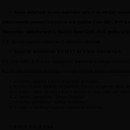
Javno izvlačenje za ovu nagradnu igru će se odvijati meto
(elektronskim putem) i održati će se u sjedištu Cola HBC B-H d.o
Mostarsko raskršće broj 1, Hadžići dana 22.07.2025. godine u 12:
5.3. Za ovu nagradu izvlači se i 1 alternativi dobitnik.
SASTAV KOMISIJE ZA IZVLAČENJE NAGRADA
6.1. Cola HBC B-H d.o.o. Sarajevo će imenovati Komisiju (najmanje tr
6.2. O toku izvlačenja Komisija će voditi zapisnik koji će minimalno s
a) mjesto, vrijeme i način izvlačenja dobitnika,
b) broj i datum Rješenja Republičke Uprave za igre na sreću R
c) datum i naziv medija u kojem su pravila nagradne igre objav
d) imena i prezimena članova komisije,
e) imena, prezimena i adrese dobitnika i
f) naziv i vrijednost nagrade pojedinog dobitnika.
FOND NAGRADA