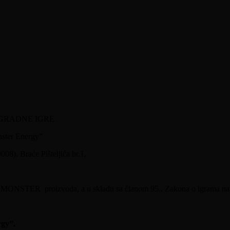
RADNE IGRE
ster Energy”
8), Braće Pišteljića br.1,
je MONSTER proizvoda, a u skladu sa članom 95., Zakona o igrama na 
rgy”.