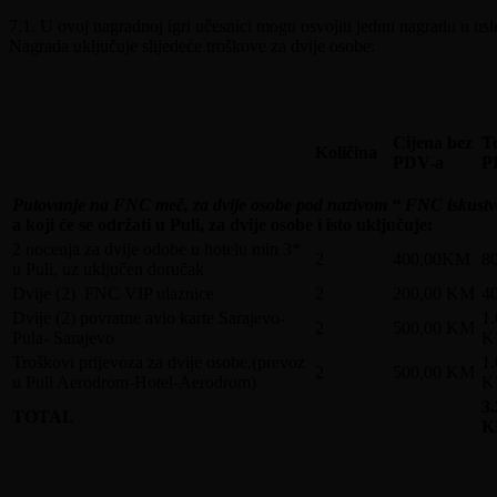
7.1. U ovoj nagradnoj igri učesnici mogu osvojiti jednu nagradu u u
Nagrada uključuje slijedeće troškove za dvije osobe:
Cijena bez
To
Količina
PDV-a
P
Putovanje na FNC meč, za dvije osobe pod nazivom “ FNC iskustv
a koji će se održati u Puli, za dvije osobe i isto uključuje:
2 nocenja za dvije odobe u hotelu min 3*
2
400,00KM
8
u Puli, uz uključen doručak
Dvije (2) FNC VIP ulaznice
2
200,00 KM
4
Dvije (2) povratne avio karte Sarajevo-
1.
2
500,00 KM
Pula- Sarajevo
K
Troškovi prijevoza za dvije osobe,(prevoz
1.
2
500,00 KM
u Puli Aerodrom-Hotel-Aerodrom)
K
3.
TOTAL
K