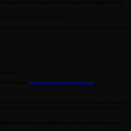
 u mogućnosti nesmetano koristiti elemente koje nagrada uključuje.
znos naveden u ovom članu Pravila.
. Preporučujemo da putnik/dobitnik dodatna osiguranja uplati u jednoj
ka
 nagradi.
na web stranici:
https://monsterenergypromotion.ba
.
a od dana obavještenja iz člana 8.1., kako bi mu se nagrada uspješno
ojeg je stekao pravo učešća u ovoj nagradnoj igri i to slanjem scan
ktirati alternativnog dobitnika te nagradu uručiti prema istom