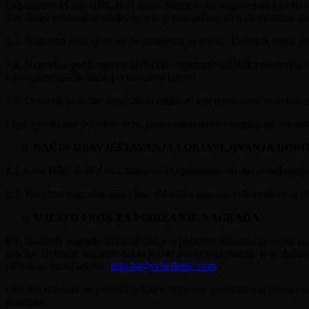
Organizator i Cola HBC B-H d.o.o. Sarajevo su odgovorani i u obavez
Sve druge eventualne troškove, a koji nisu pobrojani u elementima na
7.2. Nagradni fond se ne može zamijeniti za novac. Dobitnik nema pra
7.4. Nagradno putovanje ne uključuje osiguranje od rizika nesretnog s
od osiguravajućih kuća, po vlastitom izboru.
7.5. Dobitnik je dužan samostalno osigurati sve preduslove potrebne z
( npr. eventualno potrebne vize, putno-zdravstveno osiguranje, odsustvo
NAČIN OBAVJEŠTAVANJA I OBJAVLJIVANJA DOBI
8.1. Cola HBC B-H d.o.o. Sarajevo i Organizator, su dužni najkasnije 
8.2. Rezultati nagradne igre i ime dobitnika nagrade i alternalitvnog
MJESTO I ROK ZA PODIZANJE NAGRADA
9.1. Dobitnik nagrade dužan je dati sve potrebne informacije osobi z
uručila. Dobitnik nagrade dužan je dati dokaz o identitetu, te je duž
računa na email adresu:
info.ba@cchellenic.com
.
Ukoliko dobitnik ne predoči dokaz o kupovini promotivnog proizvoda,
postupku.