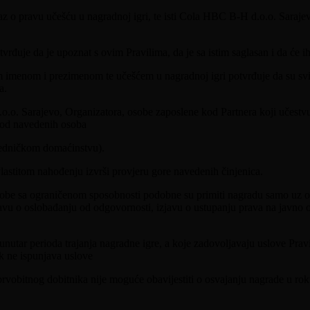
az o pravu učešću u nagradnoj igri, te isti Cola HBC B-H d.o.o. Saraj
đuje da je upoznat s ovim Pravilima, da je sa istim saglasan i da će ih
m imenom i prezimenom te učešćem u nagradnoj igri potvrđuje da su svi 
a.
. Sarajevo, Organizatora, osobe zaposlene kod Partnera koji učestvuj
e od navedenih osoba
zajedničkom domaćinstvu).
stitom nahođenju izvrši provjeru gore navedenih činjenica.
sobe sa ograničenom sposobnosti podobne su primiti nagradu samo uz od
avu o oslobađanju od odgovornosti, izjavu o ustupanju prava na javno ob
nutar perioda trajanja nagradne igre, a koje zadovoljavaju uslove Pravila
k ne ispunjava uslove
u da prvobitnog dobitnika nije moguće obavijestiti o osvajanju nagrade u r