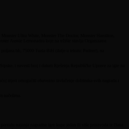
.
y, Monster Ultra White, Monster The Doctor, Monster Hamilton,
ter Aussie Lemonadea koje na tržište stavlja Organizator.
poljana bb, 75000 Tuzla BiH (dalje u tekstu: Partner), na
 Srpske, i navesti broj i datum Rješenja Republičke Uprave za igre na
ćoj mjeri omogućiti obavezno izvlačenje dobitnika svih nagrada i
im načelima.
 periodu trajanja nagradne igre kupe jedan ili više proizvoda iz člana