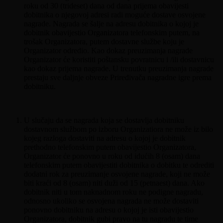
roku od 30 (trideset) dana od dana prijema obavijesti
dobitnika o njegovoj adresi radi moguće dostave osvojene
nagrade. Nagrada se šalje na adresu dobitnika o kojoj je
dobitnik obavijestio Organizatora telefonskim putem, na
trošak Organizatora, putem dostavne službe koju je
Organizator odredio. Kao dokaz preuzimanja nagrade
Organizator će koristiti poštansku povratnicu i /ili dostavnicu
kao dokaz prijema nagrade. U trenutku preuzimanja nagrade
prestaju sve daljnje obveze Priređivača nagradne igre prema
dobitniku.
U slučaju da se nagrada koja se dostavlja dobitniku
dostavnom službom po izboru Organizatiora ne može iz bilo
kojeg razloga dostaviti na adresu o kojoj je dobitnik
prethodno telefonskim putem obavijestio Organizatora,
Organizator će ponovno u roku od idućih 8 (osam) dana
telefonskim putem obavijestiti dobitnika o dobitku te odrediti
dodatni rok za preuzimanje osvojene nagrade, koji ne može
biti kraći od 8 (osam) niti duži od 15 (petnaest) dana. Ako
dobitnik niti u tom naknadnom roku ne podigne nagradu,
odnosno ukoliko se osvojena nagrada ne može dostaviti
ponovno dobitniku na adresu o kojoj je isti obavijestio
Organizatora, dobitnik gubi pravo na tu nagradu te time