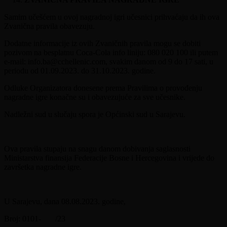
Samim učešćem u ovoj nagradnoj igri učesnici prihvaćaju da ih ova
Zvanična pravila obavezuju.
Dodatne informacije iz ovih Zvaničnih pravila mogu se dobiti
pozivom na besplatnu Coca-Cola info liniju: 080 020 100 ili putem
e-mail: info.ba@cchellenic.com, svakim danom od 9 do 17 sati, u
periodu od 01.09.2023. do 31.10.2023. godine.
Odluke Organizatora donesene prema Pravilima o provođenju
nagradne igre konačne su i obavezujuće za sve učesnike.
Nadležni sud u slučaju spora je Općinski sud u Sarajevu.
Ova pravila stupaju na snagu danom dobivanja saglasnosti
Ministarstva finansija Federacije Bosne i Hercegovina i vrijede do
završetka nagradne igre.
U Sarajevu, dana 08.08.2023. godine,
Broj: 0101- /23