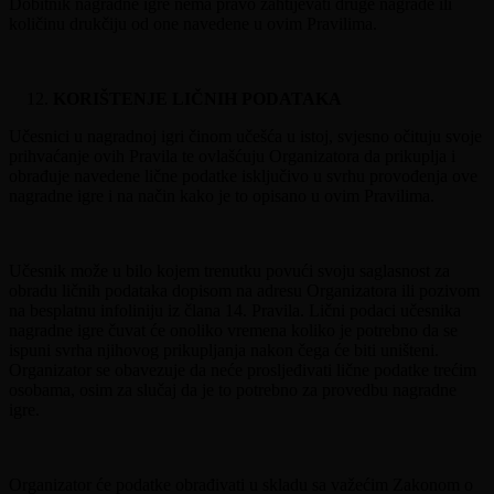
Dobitnik nagradne igre nema pravo zahtijevati druge nagrade ili
količinu drukčiju od one navedene u ovim Pravilima.
KORIŠTENJE LIČNIH PODATAKA
Učesnici u nagradnoj igri činom učešća u istoj, svjesno očituju svoje
prihvaćanje ovih Pravila te ovlašćuju Organizatora da prikuplja i
obrađuje navedene lične podatke isključivo u svrhu provođenja ove
nagradne igre i na način kako je to opisano u ovim Pravilima.
Učesnik može u bilo kojem trenutku povući svoju saglasnost za
obradu ličnih podataka dopisom na adresu Organizatora ili pozivom
na besplatnu infoliniju iz člana 14. Pravila. Lični podaci učesnika
nagradne igre čuvat će onoliko vremena koliko je potrebno da se
ispuni svrha njihovog prikupljanja nakon čega će biti uništeni.
Organizator se obavezuje da neće prosljeđivati ​​lične podatke trećim
osobama, osim za slučaj da je to potrebno za provedbu nagradne
igre.
Organizator će podatke obrađivati u skladu sa važećim Zakonom o