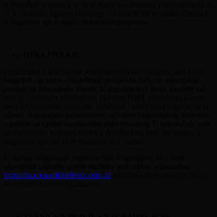
zaštiti ličnih podataka te će poduzeti sve razumno potrebne mjere da
bi se osiguralo sigurno korištenje i obrada ličnih podataka učesnika
u nagradnoj igri u skladu sa važećim propisima.
OTKAZIVANJE
Organizator ima pravo da jednostrano otkaže nagradnu igru u bilo
kojoj fazi, uz javno obavještenje ukoliko bi došlo do materijalne
povrede ili zloupotrebe Pravila ili događaja koji imaju karakter više
sile, uz saglasnost Ministarstva finansija FBIH. Ukoliko bi nastala
neka od navedenih okolnosti, izvlačenje i distribucija nagrada bit će
odmah obustavljeni jednostranom odlukom Organizatora, neovisno
o potrebi za njenim eventualnim objavljivanjem. U tom slučaju neće
se nadoknaditi troškovi, direktna ili indirektna šteta učesnicima u
nagradnoj igri, niti će se nagradna igra održati.
U slučaju otkazivanja nagradne igre, Organizator će o tome
obavijestiti učesnike putem službene web adrese organizatora
https://ba.coca-colahellenic.com.,ili
na drugi odgovarajući način po
slobodnom izboru Organizatora.
ZVANIČNA PRAVILA NAGRADNE IGRE