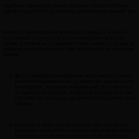
Uspješnom registracijom učesnik stiče pravo učešća u izvlačenju
nagrade, koja se izvlači po okončanju perioda trajanja nagradne igre.
Dobitnik se obavještava putem telefona i/ili emaila, a na osnovu
broja mobitela i/ili emaila koji je naveden prilikom registracije.
Ukoliko je dobitnik naveo pogrešne kontakt podatke i zbog toga ne
bude moguće stupiti u kontakt s istim, kontaktirati će se alternativni
dobitnik.
d)
Svi zaprimljeni brojevi fiskalnih računa nalazit će se pod
kontrolom Organizatora i biti će odbijeni ako nisu nabavljeni
kroz legitimne, dozvoljene prodajne kanale. Svi brojevi koji
su reproducirani, duplirani, izmišljeni ili promijenjeni na bilo
koji način tako da ne mogu biti potvrđeni kao legitimni, bit će
odbijeni.
e)
Učesnik je dužan sačuvati originalni račun od kupovine,
kao dokaz o pravu učešću u nagradnoj igri, te isti po zahtjevu
Organizatora učiniti dostupnim ukoliko bude izvučen kao