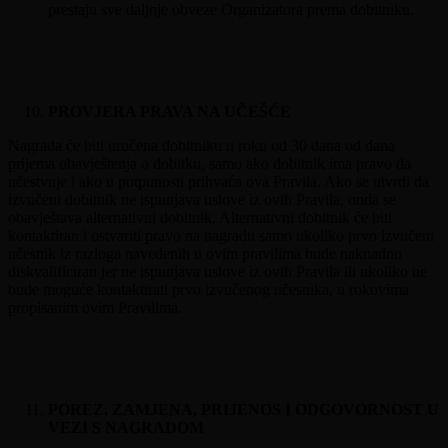
prestaju sve daljnje obveze Organizatora prema dobitniku.
PROVJERA PRAVA NA UČEŠĆE
Nagrada će biti uručena dobitniku u roku od 30 dana od dana
prijema obavještenja o dobitku, samo ako dobitnik ima pravo da
učestvuje i ako u potpunosti prihvaća ova Pravila. Ako se utvrdi da
izvučeni dobitnik ne ispunjava uslove iz ovih Pravila, onda se
obavještava alternativni dobitnik. Alternativni dobitnik će biti
kontaktiran i ostvariti pravo na nagradu samo ukoliko prvo izvučeni
učesnik iz razloga navedenih u ovim pravilima bude naknadno
diskvalificiran jer ne ispunjava uslove iz ovih Pravila ili ukoliko ne
bude moguće kontaktirati prvo izvučenog učesnika, u rokovima
propisanim ovim Pravilima.
POREZ, ZAMJENA, PRIJENOS I ODGOVORNOST U
VEZI S NAGRADOM