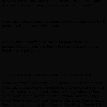
učešće, izjavu o oslobađanju od odgovornosti, izjavu o ustupanju
prava na javno objavljivanje te izjavu o prihvaćanju nagrade.
Organizator zadržava pravo da, prema sopstvenom nahođenju, izvrši
provjeru svih gore navedenih činjenica.
Dobitnik nagrade pružit će na zahtjev Organizoratora, sve
informacije i dokumente potrebne da bi se mogla primijeniti ova
Pravila i ostali primjenjivi zakoni.
SVRHA ORGANIZOVANJA NAGRADNE IGRE
Svrha organizovanja nagradne igre je promocija Monster proizvoda
Organizatora iz kategorije energetskih pića, i to slijedećih proizvoda
koji učestvuju u ovoj promociji: (Monster Energy, Monster Ultra
White, Monster The Doctor, Monster Hamilton, Monster Mango
Loco, Monster Pipeline Punch, Monster Ultra Blue, Monster Pacific
Punch, Monster Ultra Paradise, Monster Ultra Fiesta, Monster Ultra