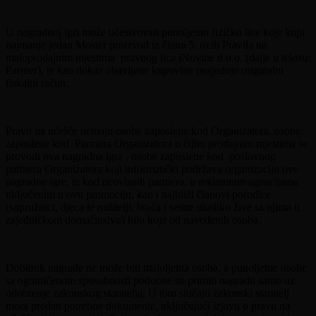
U nagradnoj igri može učestvovati punoljetno fizičko lice koje kupi
najmanje jedan Moster proizvod iz člana 5. ovih Pravila na
maloprodajnim mjestima pravnog lica iNovine d.o.o. (dalje u tekstu:
Partner), te kao dokaz obavljene kupovine posjeduje originalni
fiskalni račun.
Pravo na učešće nemaju osobe zaposlene kod Organizatora, osobe
zaposlene kod Partnera Organizatora u čijim prodajnim mjestima se
provodi ova nagradna igra , osobe zaposlene kod poslovnog
partnera Organizatora koji informatički podržava organizaciju ove
nagradne igre, te kod neovisnih partnera, u reklamnim agencijama
uključenim u ovu promociju, kao i najbliži članovi porodice
(supružnici, djeca te roditelji, braća i sestre ukoliko žive sa njima u
zajedničkom domaćinstvu) bilo koje od navedenih osoba.
Dobitnik nagrade ne može biti maloljetna osoba, a punoljetne osobe
sa ograničenom sposobnosti podobne su primiti nagradu samo uz
odobrenje zakonskog staratelja. U tom slučaju zakonski staratelj
mora predati potrebne dokumente, uključujući izjavu o pravu na