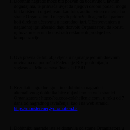
Dobitnik nagrade može biti pozvan da učestvuje u javnim
događajima, te prihvaća uvjet da njegovi osobni podaci mogu
biti korišteni i objavljivani kao foto, audio i video materijal od
strane Organizatora i njegovih pridruženih agencija i partnera
koji direktno učestvuju u nagradnoj igri. Učestvovanjem u
nagradnoj igri učesnici daju dozvolu Organizatoru da koristi
njihova imena i/ili ličnost radi reklame ili prodaje bez
kompenzacije.
Ova pravila će biti objavljena u najmanje jednim dnevnim
novinama na području Federacije BiH po dobijanju
saglasnosti Ministarstva finansija FBiH.
Rezultati nagradne igre i ime dobitnika nagrade i
alternalitvnog dobitnika biće objavljeno na web stranici
Organizatora : https://ba.coca-colahellenic.com., u roku od 7
dana od nagradnog izvlačenja, kao i na web stranici
https://monsterenergypromotion.ba
.
Dobitniku nagrade ista se dostavlja od strane Organizatora u