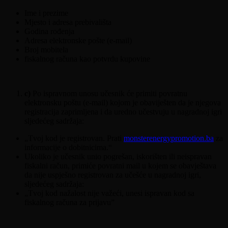
Ime i prezime
Mjesto i adresa prebivališta
Godina rođenja
Adresa elektronske pošte (e-mail)
Broj mobitela
fiskalnog računa kao potvrdu kupovine
c)
Po ispravnom unosu učesnik će primiti povratnu
elektronsku poštu (e-mail) kojom je obaviješten da je njegova
registracija zaprimljena i da uredno učestvuju u nagradnoj igri
sljedećeg sadržaja:
„Tvoj kod je registrovan. Prati
monsterenergypromotion.ba
za
informacije o dobitnicima.“
Ukoliko je učesnik unio pogrešan, iskorišten ili neispravan
fiskalni račun, primiće povratni mail u kojem se obavještava
da nije uspješno registrovan za učešće u nagradnoj igri,
sljedećeg sadržaja:
„Tvoj kod nažalost nije važeći, unesi ispravan kod sa
fiskalnog računa za prijavu”