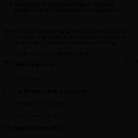
NAGRADE ,NAGRADNI FOND I NJEGOVA
PRIBLIŽNA MALOPRODAJNA VRIJEDNOST
Ukupna novčana vrijednost nagradnog fonda iznosi 1.955,83 KM
(PDV je uključen u navedeni iznos) i sastoji se od jedne nagrade
koju čine njeni dijelovi prema dole navedenoj specifikaciji:
NAZIV NAGRADE:
MONSTER SET
RB
KOLI
Dijelovi nagrade su:
1
Monster Stolica
1
2
Mini Monster rashladni uređaj (Cooler);
1
3
Proizvodi Monster (paket)
10
4
Monster tastatura i miš
1
TTL Nagradni fond sa PDV