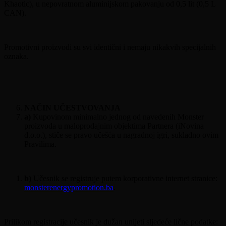
Khaotic), u nepovratnom aluminijskom pakovanju od 0,5 lit (0,5 L
CAN).
Promotivni proizvodi su svi identični i nemaju nikakvih specijalnih
oznaka.
NAČIN UČESTVOVANJA
a)
Kupovinom minimalno jednog od navedenih Monster
proizvoda u maloprodajnim objektima Partnera (iNovina
d.o.o.), stiče se pravo učešća u nagradnoj igri, sukladno ovim
Pravilima.
b)
Učesnik se registruje putem korporativne internet stranice:
monsterenergypromotion.ba
.
Prilikom registracije učesnik je dužan unijeti sljedeće lične podatke: