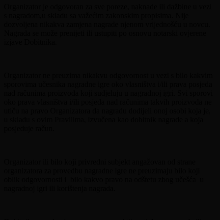
Organizator je odgovoran za sve poreze, naknade ili dažbine u vezi
s nagradom,u skladu sa važećim zakonskim propisima. Nije
dozvoljena nikakva zamjena nagrade njenom vrijednošću u novcu.
Nagrada se može prenijeti ili ustupiti po osnovu notarski ovjerene
izjave Dobitnika.
Organizator ne preuzima nikakvu odgovornost u vezi s bilo kakvim
sporovima učesnika nagradne igre oko vlasništva i/ili prava posjeda
nad računima proizvoda koji sudjeluju u nagradnoj igri. Svi sporovi
oko prava vlasništva i/ili posjeda nad računima takvih proizvoda ne
utiču na pravo Organizatora da nagradu dodijeli onoj osobi koja je,
u skladu s ovim Pravilima, izvučena kao dobitnik nagrade a koja
posjeduje račun.
Organizator ili bilo koji privredni subjekt angažovan od strane
organizatora za provedbu nagradne igre ne preuzimaju bilo koji
oblik odgovornosti i bilo kakvo pravo na odštetu zbog učešća u
nagradnoj igri ili korištenja nagrada.