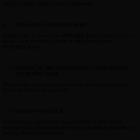
200200160006(u daljem tekstu: Organizator).
2. TRAJANJE NAGRADNE IGRE
Nagradna igra će početi dana
01.09.2023.
godine, odvijati će se u
skladu s ovim Pravilima i završiti se zaključno sa danom
31.10.2023.
godine.
PODRUČJE ORGANIZOVANJA I PROVOĐENJA
NAGRADNE IGRE
Nagradna igra se organizuje i provodi na cjelokupnom području
Federacije Bosne i Hercegovine.
PRAVO NA UČEŠĆE
U promotivnoj nagradnoj igri mogu učestvovati samo lica sa
navršenih 18 godina (punoljetne osobe), koja imaju prebivalište na
području Bosne i Hercegovine.