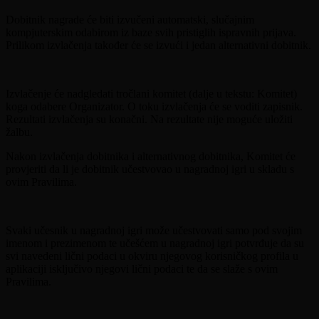
Dobitnik nagrade će biti izvučeni automatski, slučajnim
kompjuterskim odabirom iz baze svih pristiglih ispravnih prijava.
Prilikom izvlačenja također će se izvući i jedan alternativni dobitnik.
Izvlačenje će nadgledati tročlani komitet (dalje u tekstu: Komitet)
koga odabere Organizator. O toku izvlačenja će se voditi zapisnik.
Rezultati izvlačenja su konačni. Na rezultate nije moguće uložiti
žalbu.
Nakon izvlačenja dobitnika i alternativnog dobitnika, Komitet će
provjeriti da li je dobitnik učestvovao u nagradnoj igri u skladu s
ovim Pravilima.
Svaki učesnik u nagradnoj igri može učestvovati samo pod svojim
imenom i prezimenom te učešćem u nagradnoj igri potvrđuje da su
svi navedeni lični podaci u okviru njegovog korisničkog profila u
aplikaciji isključivo njegovi lični podaci te da se slaže s ovim
Pravilima.