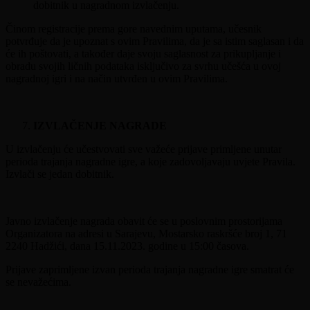
dobitnik u nagradnom izvlačenju.
Činom registracije prema gore navednim uputama, učesnik
potvrđuje da je upoznat s ovim Pravilima, da je sa istim saglasan i da
će ih poštovati, a također daje svoju saglasnost za prikupljanje i
obradu svojih ličnih podataka isključivo za svrhu učešća u ovoj
nagradnoj igri i na način utvrđen u ovim Pravilima.
IZVLAČENJE NAGRADE
U izvlačenju će učestvovati sve važeće prijave primljene unutar
perioda trajanja nagradne igre, a koje zadovoljavaju uvjete Pravila.
Izvlači se jedan dobitnik.
Javno izvlačenje nagrada obavit će se u poslovnim prostorijama
Organizatora na adresi u Sarajevu, Mostarsko raskršće broj 1, 71
2240 Hadžići, dana 15.11.2023. godine u 15:00 časova.
Prijave zaprimljene izvan perioda trajanja nagradne igre smatrat će
se nevažećima.