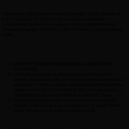
Organizator zadržava pravo da usljed razloga više sile (razlozi na
koje Organizator ne može uticati) a koja bi prouzrokvala
nemogućnost isporuke gore navedene nagrade, dobitniku uruči
zamjensku nagradu, isključivo u robi i/ili usluzi u visini nagradnog
fonda.
OBAVJEŠTAVANJE DOBITNIKA I URUČENJE
NAGRADE
Dobitnik nagrade bit će obaviješten putem telefona i/ili
slanjem elektronske pošte na osnovu dostavljenih podataka iz
registracije. Ukoliko ne bude moguće kontaktirati dobitnika
nagrade u roku od 8 dana dobitnik gubi pravo na nagradu, a
obavještava se alternativni dobitnik u narednih 7 dana.
Dobitnik nagrade je dužan dati sve potrebne informacije,
kontakt osobi Organizatora nagradne igre, te poslati dobitni
račun od kupovine po zahtjevu Organizatora.