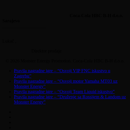
ORGANIZ
Coca-Cola HBC B-H d.o.o.
Sarajevo
___________________
Andr
Lukač ,
Direktor prodaje
© 2026 Monster Energy Promotion. Coca-Cola HBC B-H d.o.o.
Close
Pravila nagradne igre – “Osvoji VIP FNC iskustvo u
Menu
Zagrebu”
Pravila nagradne igre – “Osvoji motor Yamaha MT03 uz
Monster Energy”
Pravila nagradne igre – “Osvoji Team Liquid iskustvo”
Pravila nagradne igre – “Druženje sa Rossijem & Landom uz
Monster Energy”
twitter
facebook
youtube
instagram