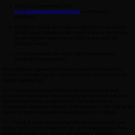
„Tvoj kod je registrovan. Prati
www.monsterenergypromotion.ba
za informacije o
Dobitniku.“
Ukoliko je učesnik unio pogrešan, iskorišten ili neispravan
fiskalni račun, primiće povratni mail u kojem se obavještava
da nije uspješno registrovan za učešće u nagradnoj igri,
sljedećeg sadržaja:
„Tvoj kod nažalost nije važeći, unesi ispravan kod sa
fiskalnog računa za prijavu”
4.5. Uspješnom registracijom učesnik je ispunio sve preduslove
učešća u izvlačenju nagrade, koja se izvlači po okončanju perioda
trajanja nagradne igre.
4.6. Svi zaprimljeni brojevi fiskalnih računa nalazit će se pod
kontrolom Organizatora i biti će odbijeni ako nisu nabavljeni kroz
legitimne, dozvoljene prodajne kanale. Svi brojevi koji su
reproducirani, duplirani, izmišljeni ili promijenjeni na bilo koji način
tako da ne mogu biti potvrđeni kao legitimni, bit će odbijeni.
4.7. Učesnik je dužan sačuvati originalni račun od kupovine, kao
dokaz o pravu učešću u nagradnoj igri, te isti Organizatoru učiniti
dostupnim ukoliko bude izvučen kao dobitnik u nagradnom