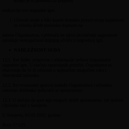
koliko je to potrebno za potpunu
realizaciju ove nagradne igre.
Učesnik može u bilo kojem trenutku povući svoju saglasnost
za obradu ličnih podataka dopisom na
adresu Organizatora, i prihvaća da takvo povlačenje saglasnosti
uzrokuje nemogućnost daljnjeg učešća u nagradnoj igri.
NADLEŽNOST SUDA
12.1. Sve žalbe, prigovore i reklamacije rješava Organizator
nagradne igre. U slučaju opravdanih pritužbi, Organizator se
obavezuje da će ih otkloniti u najkraćem mogućem roku i
obavijestiti učesnika.
12.2. Svi eventualni sporovi između Organizatora i učesnika
odnosno dobitnika rješavaće se sporazumno.
12.3. U slučaju da spor nije moguće rješiti sporazumno, isti rješava
Općinski sud u Sarajevu.
U Sarajevu, 03.03.2025. godine
Broj: 173/25