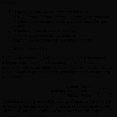
sadržavati:
a) mjesto, vrijeme i način izvlačenja dobitnika
b) broj i datum Rješenja Federalnog ministarstva finansija,
c) datum i naziv medija u kojem su pravila nagradne igre
objavljena,
d) imena i prezimena članova komisije,
e) imena, prezimena i adrese dobitnika
f) naziv i vrijednost nagrade pojedinog dobitnika.
FOND NAGRADA
7.1. U ovoj nagradnoj igri učesnici mogu osvojiti jednu nagradu u
uslugama koja se sastoji od Nagradnog putovanja za dvije
punoljetne osobe u Barcelonu na događaj pod nazivom MOTO GP
(dalje u tekstu: Nagrada). Nagrada uključuje slijedeće troškove za
dvije osobe:
Cijena
Total
Total sa
Količina
bez
bez
PDV-om
PDV-a
PDVa
Putovanje u Catalyna, za dvije osobe pod nazivom “ MOTO GP
iskustvo uz Monster Energy ”
, a koje će se održavati od 05.09.
2025 do 07.09.2025. godine u Catalyna, i ista uključuje:
3 nocenja za dvije odobe u