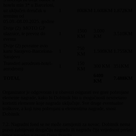
hotelu min 3* u Barceloni,
uz uključen doručak u
1
800KM
1.600KM
1.872KM
terminu od
05.09.-08.09.2025. godine
Dvije (2) MOTO GP
1500
3.000
ulaznice, te prevoz do
1
3.510KM
KM
KM
eventa
Dvije (2) povratne avio
750
karte Sarajevo-Barcelona-
1
1.500KM
1.755KM
KM
Sarajevo
Transferi aerodrom-hotel-
150
1
300 KM
351KM
aerodrom)
KM
6400
TOTAL
7.488KM
KM
Organizator je odgovoran i u obavezi osigurati sve gore pobrojane
elemente nagrade, kako bi Dobitnik bio u mogućnosti nesmetano
koristiti elemente koje nagrada uključuje. Sve druge eventualne
troškove, a koji nisu pobrojani u elementima nagrade, snosi
Dobitnik
7.2. Nagradni fond se ne može zamijeniti za novac. Dobitnik nema
pravo zahtijevati drugačiju nagradu ili nagradu čija vrijednost prelazi
iznos naveden u ovom članu Pravila.