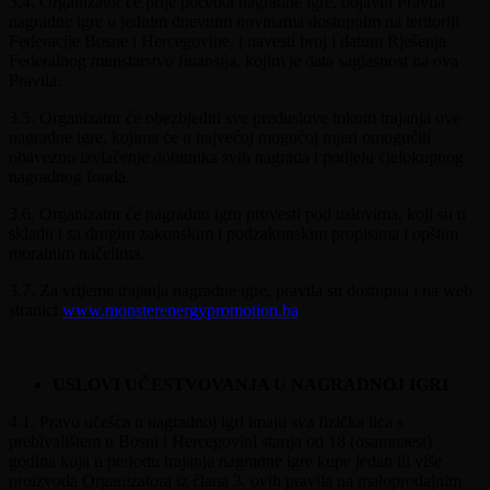
3.4. Organizator će prije početka nagradne igre, objaviti Pravila
nagradne igre u jednim dnevnim novinama dostupnim na teritoriji
Federacije Bosne i Hercegovine, i navesti broj i datum Rješenja
Federalnog ministarstvo finansija, kojim je data saglasnost na ova
Pravila.
3.5. Organizator će obezbjediti sve preduslove tokom trajanja ove
nagradne igre, kojima će u najvećoj mogućoj mjeri omogućiti
obavezno izvlačenje dobitnika svih nagrada i podjelu cjelokupnog
nagradnog fonda.
3.6. Organizator će nagradnu igru provesti pod uslovima, koji su u
skladu i sa drugim zakonskim i podzakonskim propisima i opštim
moralnim načelima.
3.7. Za vrijeme trajanja nagradne igre, pravila su dostupna i na web
stranici
www.monsterenergypromotion.ba
USLOVI UČESTVOVANJA U NAGRADNOJ IGRI
4.1. Pravo učešća u nagradnoj igri imaju sva fizička lica s
prebivalištem u Bosni i Hercegovini starija od 18 (osamnaest)
godina koja u periodu trajanja nagradne igre kupe jedan ili više
proizvoda Organizatora iz člana 3. ovih pravila na maloprodajnim