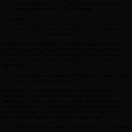
Učesnik u nagradnoj igri je odgovoran za davanje tačnih
podataka Organizatoru, u cilju provođenja
ove nagradne igre.
Učesnici prihvaćanjem ovih Pravila daju svoju saglasnost da,
ako postanu dobitnici nagrada,
Organizator može proslijediti njihove lične podatke trećim licima
(odabranoj dostavnoj službi isključivo u svrhu dostave osvojene
nagrade u nagradnoj igri, u računovodstvene svrhe radi eventualnog
plaćanja poreza na dohodak), isključivo u svrhu provođenja ove
nagradne igre.
Svojim učešćem u nagradnoj igri učesnici su saglasni da, ako
postanu dobitnikom nagrade, njihove
lične podatke (ime i prezime) Priređivač može objaviti i iskoristiti
bez naknade u štampanom, zvučnom i slikovnom obliku te
videozapisu. Učesnici nagradne igre svojim učešćem pristaju na
prikupljanje, upotrebu i objavu njihovih ličnih podataka navedenih u
korisničkom profilu u promotivne svrhe povezane s nagradnom
igrom i proizvodima koji su uključeni u nagradnu igru.
Organizator će lične podatke učesnika čuvati onoliko vremena