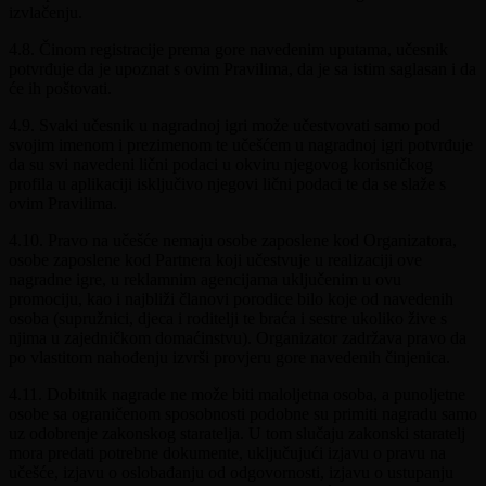
izvlačenju.
4.8. Činom registracije prema gore navedenim uputama, učesnik
potvrđuje da je upoznat s ovim Pravilima, da je sa istim saglasan i da
će ih poštovati.
4.9. Svaki učesnik u nagradnoj igri može učestvovati samo pod
svojim imenom i prezimenom te učešćem u nagradnoj igri potvrđuje
da su svi navedeni lični podaci u okviru njegovog korisničkog
profila u aplikaciji isključivo njegovi lični podaci te da se slaže s
ovim Pravilima.
4.10. Pravo na učešće nemaju osobe zaposlene kod Organizatora,
osobe zaposlene kod Partnera koji učestvuje u realizaciji ove
nagradne igre, u reklamnim agencijama uključenim u ovu
promociju, kao i najbliži članovi porodice bilo koje od navedenih
osoba (supružnici, djeca i roditelji te braća i sestre ukoliko žive s
njima u zajedničkom domaćinstvu). Organizator zadržava pravo da
po vlastitom nahođenju izvrši provjeru gore navedenih činjenica.
4.11. Dobitnik nagrade ne može biti maloljetna osoba, a punoljetne
osobe sa ograničenom sposobnosti podobne su primiti nagradu samo
uz odobrenje zakonskog staratelja. U tom slučaju zakonski staratelj
mora predati potrebne dokumente, uključujući izjavu o pravu na
učešće, izjavu o oslobađanju od odgovornosti, izjavu o ustupanju