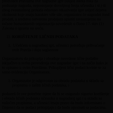
predviđen Pravilima ove nagradne igre (usljed isteka roka za
podizanje nagrada, nepostojanje dovoljnog broja učesnika i sl.) ili
zbog eventualnog prekida odnosno otkazivanja igre usljed dejstva
okolnosti koje imaju karakter više sile, organizator će nagradni fond
prodati, a sredstva ostvarena prodajom uplatiti ravnomjerno na
račune humanitarnih organizacija navedenih u članu 17. stav (1)
Zakona o igrama na sreću.
KORIŠTENJE LIČNIH PODATAKA
Učešćem u nagradnoj igri, učesnici potvrđuju prihvaćanje
ovih Pravila i daju saglasnost
Organizatoru da prikuplja i obrađuje navedene lične podatke
isključivo u svrhu provođenja ove nagradne igre i na način kako je
to opisano u ovim Pravilima. Prikupljeni lični podaci koriste se za
samo evidenciju Organizatora.
Organizator je odgovoran za obradu podataka u skladu sa
propisima o zaštiti ličnih podataka, i
poduzeti će sve potrebne mjere da bi se osiguralo sigurno korištenje
i obrada ličnih podataka učesnika u nagradnoj igri i u skladu sa
važećim propisima, a učesnici imaju pravo da budu informisani o
činjenici da se podaci prikupljaju i da budu upoznati sa podacima.