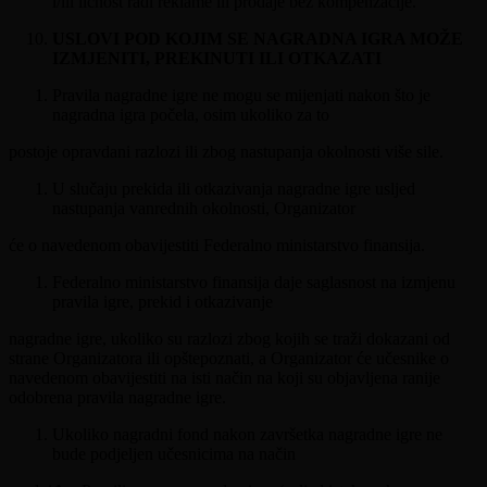
i/ili ličnost radi reklame ili prodaje bez kompenzacije.
USLOVI POD KOJIM SE NAGRADNA IGRA MOŽE
IZMJENITI, PREKINUTI ILI OTKAZATI
Pravila nagradne igre ne mogu se mijenjati nakon što je
nagradna igra počela, osim ukoliko za to
postoje opravdani razlozi ili zbog nastupanja okolnosti više sile.
U slučaju prekida ili otkazivanja nagradne igre usljed
nastupanja vanrednih okolnosti, Organizator
će o navedenom obavijestiti Federalno ministarstvo finansija.
Federalno ministarstvo finansija daje saglasnost na izmjenu
pravila igre, prekid i otkazivanje
nagradne igre, ukoliko su razlozi zbog kojih se traži dokazani od
strane Organizatora ili opštepoznati, a Organizator će učesnike o
navedenom obavijestiti na isti način na koji su objavljena ranije
odobrena pravila nagradne igre.
Ukoliko nagradni fond nakon završetka nagradne igre ne
bude podjeljen učesnicima na način