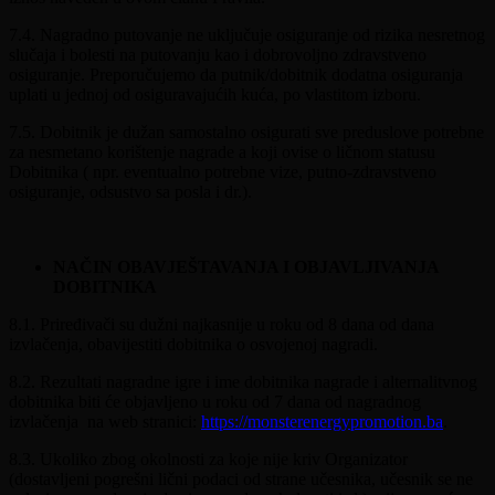
7.4. Nagradno putovanje ne uključuje osiguranje od rizika nesretnog
slučaja i bolesti na putovanju kao i dobrovoljno zdravstveno
osiguranje. Preporučujemo da putnik/dobitnik dodatna osiguranja
uplati u jednoj od osiguravajućih kuća, po vlastitom izboru.
7.5. Dobitnik je dužan samostalno osigurati sve preduslove potrebne
za nesmetano korištenje nagrade a koji ovise o ličnom statusu
Dobitnika ( npr. eventualno potrebne vize, putno-zdravstveno
osiguranje, odsustvo sa posla i dr.).
NAČIN OBAVJEŠTAVANJA I OBJAVLJIVANJA
DOBITNIKA
8.1. Priređivači su dužni najkasnije u roku od 8 dana od dana
izvlačenja, obavijestiti dobitnika o osvojenoj nagradi.
8.2. Rezultati nagradne igre i ime dobitnika nagrade i alternalitvnog
dobitnika biti će objavljeno u roku od 7 dana od nagradnog
izvlačenja na web stranici:
https://monsterenergypromotion.ba
.
8.3. Ukoliko zbog okolnosti za koje nije kriv Organizator
(dostavljeni pogrešni lični podaci od strane učesnika, učesnik se ne