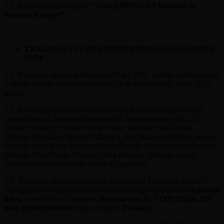
2.1. Naziv nagradne igre je
“Osvoji MOTO GP iskustvo uz
Monster Energy”.
TRAJANJE I SVRHA PRIREĐIVANJA NAGRADNE
IGRE
3.1. Nagradna igra će početi dana 10.04.2025. godine, odvijati će se
u skladu s ovim Pravilima i završiti će se zaključno sa 10.05.2025.
godine.
3.2. Svrha organizovanja nagradne igre je promocija proizvoda
Organizatora iz kategorije energetskih bezalkoholnih pića i to:
Monster Energy, Monster Ultra White, Monster The Doctor,
Monster Hamilton, Monster Mango Loco, Monster Pipeline Punch,
Monster Ultra Blue, Monster Pacific Punch, Monster Ultra Paradise,
Monster Ultra Fiesta, Monster Ultra Khaotic, Monster Aussie
Lemonadea koje na tržište stavlja Organizator.
3.3. Nagradna igra organizuje se na području Federacije Bosne i
Hercegovine u maloprodajnim objektima trgovačkog lanca
Konzum
d.o.o.
sa sjedištem u Sarajevu
Kamenolom 10, 71210 Ilidža, JIB
broj 4200918600004
(dalje u tekstu:
Partner
)