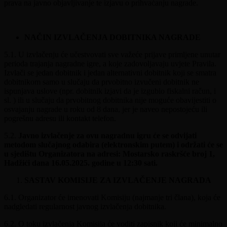
prava na javno objavljivanje te izjavu o prihvaćanju nagrade.
NAČIN IZVLAČENJA DOBITNIKA NAGRADE
5.1. U izvlačenju će učestvovati sve važeće prijave primljene unutar
perioda trajanja nagradne igre, a koje zadovoljavaju uvjete Pravila.
Izvlači se jedan dobitnik i jedan alternativni dobitnik koji se smatra
dobitnikom samo u slučaju da prvobitno izvučeni dobitnik ne
ispunjava uslove (npr. dobitnik izjavi da je izgubio fiskalni račun, i
sl. ) ili u slučaju da prvobitnog dobitnika nije moguće obavijestiti o
osvajanju nagrade u roku od 8 dana, jer je naveo nepostojeću ili
pogrešnu adresu ili kontakt telefon.
5.2.
Javno izvlačenje za ovu nagradnu igru će se odvijati
metodom slučajnog odabira (elektronskim putem) i održati će se
u sjedištu Organizatora na adresi: Mostarsko raskršće broj 1,
Hadžići dana 16.05.2025. godine u 12:30 sati.
SASTAV KOMISIJE ZA IZVLAČENJE NAGRADA
6.1. Organizator će imenovati Komisiju (najmanje tri člana), koja će
nadgledati regularnost javnog izvlačenja dobitnika.
6.2. O toku izvlačenja Komisija će voditi zapisnik koji će minimalno