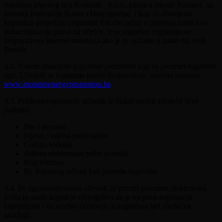
mjestima pravnog lica Konzum d.o.o., (dalje u tekstu: Partner), na
teritoriji Federacije Bosne i Hercegovine, i koji za obavljenu
kupovinu posjeduju originalni fiskalni račun u papirnoj formi kao
dokaz stjecanja prava na učešće, te se uspješno registruju na
korporativnu internet stranicu,kako je to opisano u nastavku ovih
Pravila.
4.2. Nakon obavljene kupovine proizvoda koji su predmet nagradne
igre, Učesnik se registruje putem korporativne internet stranice:
www.monsterenergypromotion.ba
.
4.3. Prilikom registracije učesnik je dužan unijeti sljedeće lične
podatke:
Ime i prezime
Mjesto i adresa prebivališta
Godina rođenja
Adresa elektronske pošte (e-mail)
Broj telefona
Br. fiskalnog računa kao potvrdu kupovine
4.4.
Po ispravnom unosu učesnik će primiti povratnu elektronsku
poštu (e-mail) kojom je obaviješten da je njegova registracija
zaprimljena i da uredno učestvuju u nagradnoj igri sljedećeg
sadržaja: