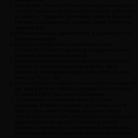
Ako dobitnik u roku od 30 dana od dana prijema obavijesti o
osvojenoj nagradi, ne preuzme osvojenu nagradu, gubi pravo
na nagradu a Organizator će postupiti u skladu sa članom 11.
Pravilnika o sadržaju pravila, uslovima i načinu priređivanja
nagradnih igara.
Prilikom preuzimanja nagrade dobitnik je potpisuje izjavu o
preuzimanju nagrade.
Organizator je odgovoran za pravovremeno i tačno
informisanje učesnika u nagradnoj igri o njegovim pravima i
obavezama kod preuzimanja nagrada.
Priređivač ne preuzima nikakvu odgovornosti za bilo kakvu
štetu koja bi eventualno nastala kao posljedica nakon
preuzimanja ili korištenjem nagrade, osim u dijelu preuzetih
obaveza iz člana 7. stav.
Porez na dohodak na nagradu ostvarenu učešćem u nagradnoj
igri, obračunat će se u skladu sa propisima Zakona o porezu
na dohodak FBiH i pada na teret Organizatora.
Učesnici mogu biti pozvani da učestvuju u javnim
događajima. Dobitnici u nagradnoj igri prihvataju uvjet da
njihova imena, adrese i fotografije mogu biti korišteni i
objavljivani kao foto, audio i videomaterijal od Organizatora i
njegovih pridruženih agencija i partnera koji direktno
učestvuju u nagradnoj igri. Učestvovanjem u nagradnoj igri
učesnici daju dozvolu Organizatoru da koristi njihova imena