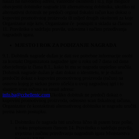
nalazi na navedenoj adresi, vanredne okolnosti i sl.), nije moguće
obavjestiti dobitnike nagrade i/ili alternativnog dobitnika, ukoliko ni
alternativni dobitnik ne predoči orginal fiskalni račun kao dokaz o
kupovini promotivnog proizvoda ili usljed drugih okolnosti za koje
Organizator nije kriv, Organizator će postupiti u skladu sa članom
11. Pravilnika o sadržaju pravila, uslovima i načinu priređivanja
nagradnih igara.
MJESTO I ROK ZA PODIZANJE NAGRADA
9.1. Dobitnik nagrade dužan je dati sve potrebne informacije osobi
za kontakt Organizatora nagradne igre u roku od 7 dana od dana
obavještenja iz člana 8.1., kako bi mu se nagrada uspješno uručila.
Dobitnik nagrade dužan je dati dokaz o identitetu, te je dužan
predočiti dokaz o kupovini promotivnog proizvoda (račun) na
osnovu kojeg je stekao pravo učešća u ovoj nagradnoj igri i to
slanjem scan računa na email adresu:
info.ba@cchellenic.com
Ukoliko dobitnik ne predoči dokaz o
kupovini promotivnog proizvoda, odnosno scan fiskalnog računa,
Organizator će kontaktirati alternativnog dobitnika te nagradu uručiti
prema istom postupku.
Dobitniku će nagrada biti uručena lično ili putem brze pošte,
u roku propisanom članom 14. Pravilnika o sadržaju pravila,
uvjetima i načinu priređivanja nagradnih igara Ministarstva
finansija FBIH.