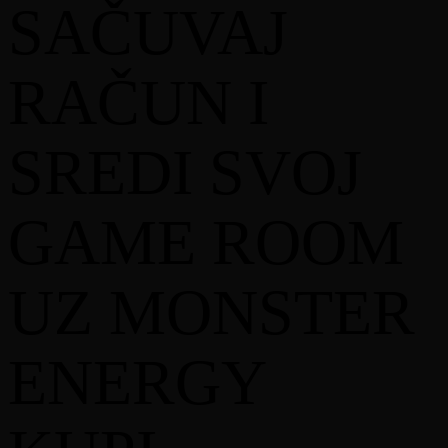
SAČUVAJ
NAGRADNOJ IGRI
4.1. Pravo učešća u nagradnoj igri i vmaju sva fizička
lica s prebivalištem u Bosni i Hercegovini starija od 18
RAČUN I
(osamnaest) godina koja u periodu trajanja nagradne
igre kupe jedan ili više proizvoda Organizatora iz člana
3. ovih pravila na maloprodajnim mjestima
Partnera
na
teritoriji Federacije Bosne i Hercegovine, i koji za
SREDI SVOJ
obavljenu kupovinu posjeduju originalni fiskalni račun,
u papirnoj formi izdat isključivo od Partnera kao dokaz
stjecanja prava na učešće, te se uspješno registruju na
korporativnu internet stranicu, kako je to opisano u
GAME ROOM
nastavku ovih Pravila.
4.2. Nakon obavljene kupovine proizvoda koji su
predmet nagradne igre, učesnik se registruje putem
UZ MONSTER
korporativne internet stranice:
www.monsterenergypromotion.ba
.
4.3. Prilikom registracije učesnik je dužan unijeti
ENERGY
sljedeće lične podatke:
Ime i prezime
Mjesto i adresa prebivališta
Godina rođenja