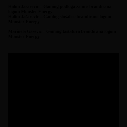
Halim Jašarević – Gaming podloga za miš brandirana
logom Monster Energy
Halim Jašarević – Gaming slušalice brandirane logom
Monster Energy
Marinela Gašević – Gaming tastatura brandirana logom
Monster Energy
Pravila nagradne igre
“Sredi svoj game room uz Monster Energy”
OSNOVNE INFORMACIJE O
PRIREĐIVAČU NAGRADNE IGRE
Ovu nagradnu igru pod nazivom “Sredi svoj
game room uz Monster Energy” organizuje i
provodi
Coca-Cola HBC B-H d.o.o. Sarajevo
,
sa sljedećim sjedištem: Mostarsko raskršće 1,
71240 Hadžići, koju zastupa direktor prodaje
Andrej Lukač (u daljem tekstu: Organizator), ID-