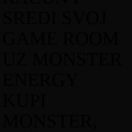
mjestima pravnog lica
iNovine BH d.o.o.
sa sjedištem u
SREDI SVOJ
Sarajevu, Kolodvorska 12, JIB: 4201964320004 (dalje
u tekstu:
Partner
), na cjelokupnom području Federacije
Bosne i Hercegovine.
GAME ROOM
3.4. Organizator će prije početka nagradne igre, objaviti
Pravila nagradne igre u jednim dnevnim novinama
dostupnim na teritoriji Federacije Bosne i Hercegovine, i
navesti broj i datum Rješenja Federalnog ministarstvo
UZ MONSTER
finansija, kojim je data saglasnost na ova Pravila.
3.5. Organizator će obezbjediti sve preduslove tokom
trajanja ove nagradne igre, kojima će u najvećoj
ENERGY
mogućoj mjeri omogućiti obavezno izvlačenje dobitnika
nagrade i podjelu cjelokupnog nagradnog fonda.
3.6. Organizator će nagradnu igru provesti pod
KUPI
uslovima, koji su u skladu i sa drugim zakonskim i
podzakonskim propisima i opštim moralnim načelima.
3.7. Za vrijeme trajanja nagradne igre, pravila su
MONSTER,
dostupna i na web stranici:
www.monsterenergypromotion.ba
USLOVI UČESTVOVANJA U