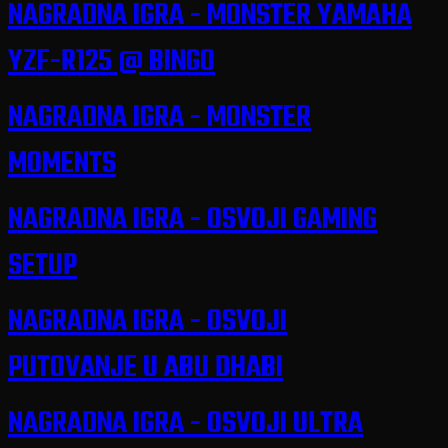
NAGRADNA IGRA - MONSTER YAMAHA
Gaming
stolica
YZF-R125 @ BINGO
brandiran
522,00
2
610,74KM
1221,48KM
logom
KM
Monster
Energy®;
NAGRADNA IGRA - MONSTER
Gaming
tastarura
MOMENTS
brandiran
495,00
4
579,15KM
2316,60KM
logom
KM
Monster
NAGRADNA IGRA - OSVOJI GAMING
Energy®;
Gaming
SETUP
podloga za
miš
13,82
brandran
5
16,17KM
80,85KM
KM
NAGRADNA IGRA - OSVOJI
logom
Monster
Energy®;
PUTOVANJE U ABU DHABI
Gaming
slušalice
brandirane
51,30
NAGRADNA IGRA - OSVOJI ULTRA
7
60,02KM
420,14KM
logom
KM
Monster