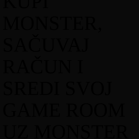
KUPI
Adresa elektronske pošte (e-mail)
Broj telefona
Br. fiskalnog računa kao potvrdu kupovine
MONSTER,
4.4. Po ispravnom unosu učesnik će primiti povratnu
elektronsku poštu (e-mail) kojom je obaviješten da je
njegova registracija zaprimljena i da uredno učestvuje u
SAČUVAJ
nagradnoj igri sljedećeg sadržaja:
„Tvoj kod je registrovan. Prati
www.monsterenergypromotion.ba
za informacije
RAČUN I
o Dobitniku.“
Ukoliko je učesnik unio pogrešan, iskorišten
(jedan račun može samo jednom biti iskorišten za
SREDI SVOJ
sudjelovanje u nagradnoj igri, neovisno o broju
proizvoda naznačenih na računu) ili neispravan
fiskalni račun, primiće povratni mail u kojem se
obavještava da nije uspješno registrovan za
GAME ROOM
učešće u nagradnoj igri, sljedećeg sadržaja:
„Tvoj kod nažalost nije važeći, unesi ispravan
kod sa fiskalnog računa za prijavu”
UZ MONSTER
4.5. Uspješnom registracijom učesnik je ispunio sve
preduslove učešća u izvlačenju nagrade, koja se izvlači