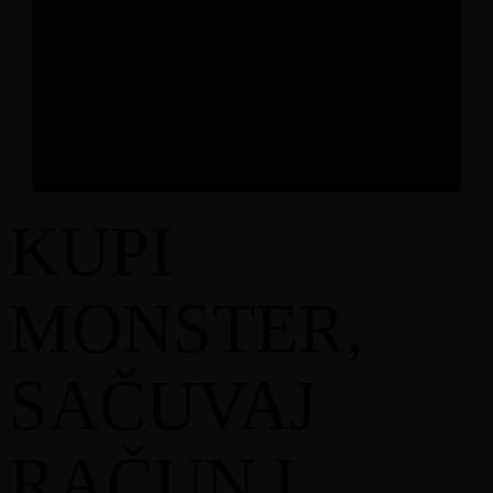
broj: 4200200160006, PDV broj: 200200160006,
uz saglasnost Federalnog ministarstva finansija.
NAZIV NAGRADNE IGRE
2.1. Naziv nagradne igre je
“Sredi svoj game room uz
Monster Energy”.
TRAJANJE I SVRHA PRIREĐIVANJA
NAGRADNE IGRE
KUPI
3.1. Nagradna igra traje u periodu od 10
.12.2025.
godine zaključno sa
31.01.2026.
godine.
MONSTER,
3.2. Svrha organizovanja nagradne igre je promocija
proizvoda Organizatora iz kategorije energetskih pića i
to: Monster Energy, Monster Ultra White, Monster The
Doctor, Monster Hamilton, Monster Mango Loco,
SAČUVAJ
Monster Pipeline Punch, Monster Ultra Blue, Monster
Pacific Punch, Monster Ultra Paradise, Monster Ultra
Fiesta, Monster Ultra Khaotic, Monster Aussie
RAČUN I
Lemonade.
3.3. Nagradna igra organizuje se i provodi u prodajnim